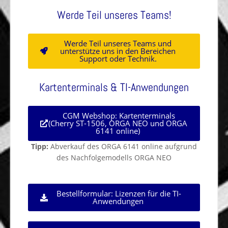
Werde Teil unseres Teams!
Werde Teil unseres Teams und
unterstütze uns in den Bereichen
Support oder Technik.
Kartenterminals & TI-Anwendungen
CGM Webshop: Kartenterminals
(Cherry ST-1506, ORGA NEO und ORGA
6141 online)
Tipp:
Abverkauf des ORGA 6141 online aufgrund
des Nachfolgemodells ORGA NEO
Bestellformular: Lizenzen für die TI-
Anwendungen