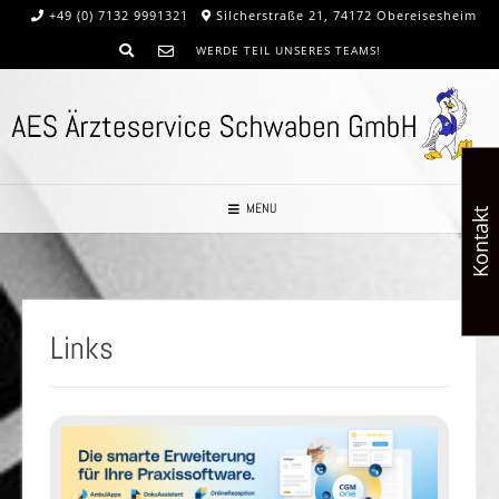
+49 (0) 7132 9991321
Silcherstraße 21, 74172 Obereisesheim
WERDE TEIL UNSERES TEAMS!
MENU
Kontakt
Links