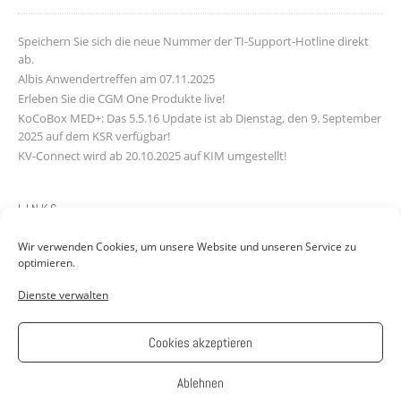
Speichern Sie sich die neue Nummer der TI-Support-Hotline direkt
ab.
Albis Anwendertreffen am 07.11.2025
Erleben Sie die CGM One Produkte live!
KoCoBox MED+: Das 5.5.16 Update ist ab Dienstag, den 9. September
2025 auf dem KSR verfügbar!
KV-Connect wird ab 20.10.2025 auf KIM umgestellt!
LINKS
Wir verwenden Cookies, um unsere Website und unseren Service zu
Downloads
optimieren.
Kontakt
Dienste verwalten
FAQ
Jobs: Werde Teil unseres Teams!
AGB
Cookies akzeptieren
Impressum
Datenschutzerklärung
Ablehnen