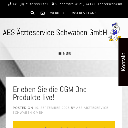
+49 (0) 7132 9991321
Silcherstraße 21, 74172 Obereisesheim
WERDE TEIL UNSERES TEAMS!
MENU
Kontakt
Erleben Sie die CGM One
Produkte live!
POSTED ON
10. SEPTEMBER 2025
BY
AES ÄRZTESERVICE
SCHWABEN GMBH