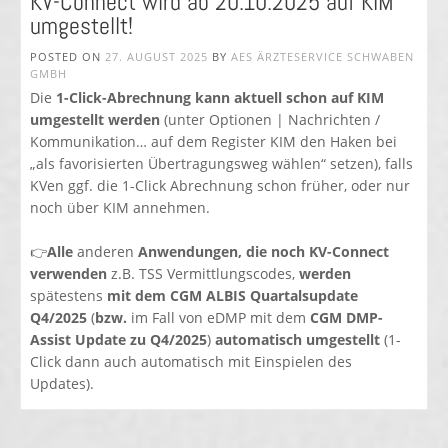
KV-Connect wird ab 20.10.2025 auf KIM
umgestellt!
POSTED ON
27. AUGUST 2025
BY
AES ÄRZTESERVICE SCHWABEN
GMBH
Die
1-Click-Abrechnung kann aktuell schon auf KIM
umgestellt werden
(unter Optionen | Nachrichten /
Kommunikation… auf dem Register KIM den Haken bei
„als favorisierten Übertragungsweg wählen“ setzen), falls
KVen ggf. die 1-Click Abrechnung schon früher, oder nur
noch über KIM annehmen.
👉
Alle
anderen
Anwendungen, die noch KV-Connect
verwenden
z.B. TSS Vermittlungscodes,
werden
spätestens
mit dem CGM ALBIS Quartalsupdate
Q4/2025
(
bzw.
im Fall von eDMP mit dem
CGM DMP-
Assist Update zu Q4/2025
)
automatisch umgestellt
(1-
Click dann auch automatisch mit Einspielen des
Updates).