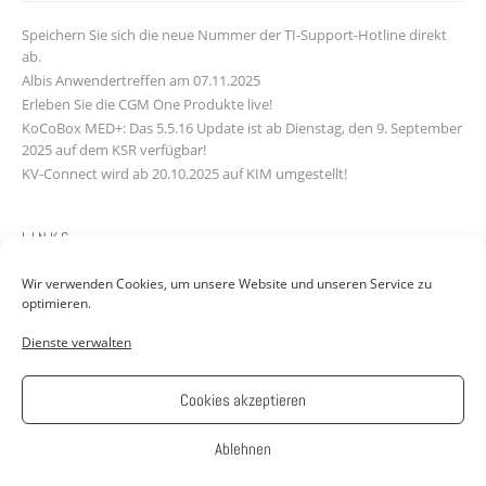
Speichern Sie sich die neue Nummer der TI-Support-Hotline direkt
ab.
Albis Anwendertreffen am 07.11.2025
Erleben Sie die CGM One Produkte live!
KoCoBox MED+: Das 5.5.16 Update ist ab Dienstag, den 9. September
2025 auf dem KSR verfügbar!
KV-Connect wird ab 20.10.2025 auf KIM umgestellt!
LINKS
Wir verwenden Cookies, um unsere Website und unseren Service zu
Downloads
optimieren.
Kontakt
Dienste verwalten
FAQ
Jobs: Werde Teil unseres Teams!
AGB
Cookies akzeptieren
Impressum
Datenschutzerklärung
Ablehnen