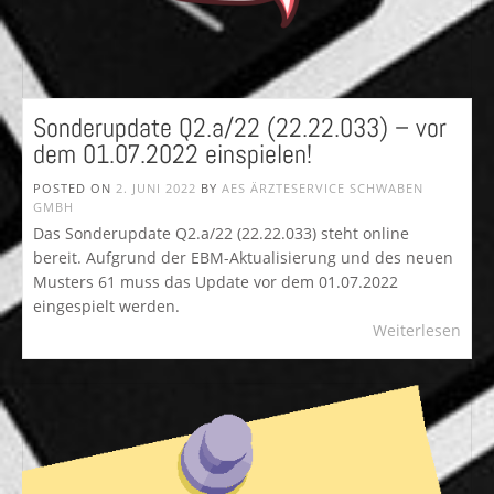
Sonderupdate Q2.a/22 (22.22.033) – vor
dem 01.07.2022 einspielen!
POSTED ON
2. JUNI 2022
BY
AES ÄRZTESERVICE SCHWABEN
GMBH
Das Sonderupdate Q2.a/22 (22.22.033) steht online
bereit. Aufgrund der EBM-Aktualisierung und des neuen
Musters 61 muss das Update vor dem 01.07.2022
eingespielt werden.
Weiterlesen