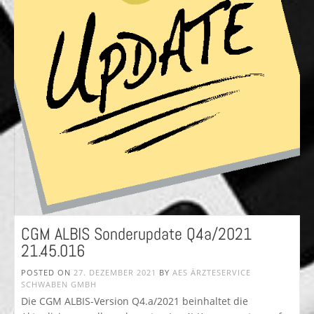
CGM ALBIS Sonderupdate Q4a/2021
21.45.016
POSTED ON
27. DEZEMBER 2021
BY
AES ÄRZTESERVICE
SCHWABEN GMBH
Die CGM ALBIS-Version Q4.a/2021 beinhaltet die