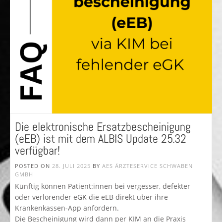
Die elektronische Ersatzbescheinigung
(eEB) ist mit dem ALBIS Update 25.32
verfügbar!
POSTED ON
28. JULI 2025
BY
AES ÄRZTESERVICE SCHWABEN
GMBH
Künftig können Patient:innen bei vergesser, defekter
oder verlorender eGK die eEB direkt über ihre
Krankenkassen-App anfordern.
Die Bescheinigung wird dann per KIM an die Praxis