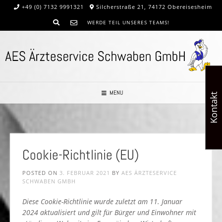
+49 (0) 7132 9991321
Silcherstraße 21, 74172 Obereisesheim
WERDE TEIL UNSERES TEAMS!
MENU
Kontakt
Cookie-Richtlinie (EU)
POSTED ON
3. FEBRUAR 2021
BY
AES ÄRZTESERVICE
SCHWABEN GMBH
Diese Cookie-Richtlinie wurde zuletzt am 11. Januar
2024 aktualisiert und gilt für Bürger und Einwohner mit