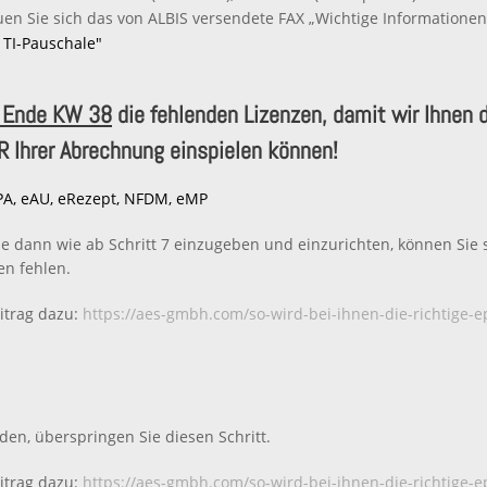
en Sie sich das von ALBIS versendete FAX „Wichtige Informationen 
 TI-Pauschale"
s Ende KW 38
die fehlenden Lizenzen, damit wir Ihne
 Ihrer Abrechnung einspielen können!
PA, eAU, eRezept, NFDM, eMP
 dann wie ab Schritt 7 einzugeben und einzurichten, können Sie s
en fehlen.
itrag dazu:
https://aes-gmbh.com/so-wird-bei-ihnen-die-richtige-e
den, überspringen Sie diesen Schritt.
itrag dazu:
https://aes-gmbh.com/so-wird-bei-ihnen-die-richtige-e