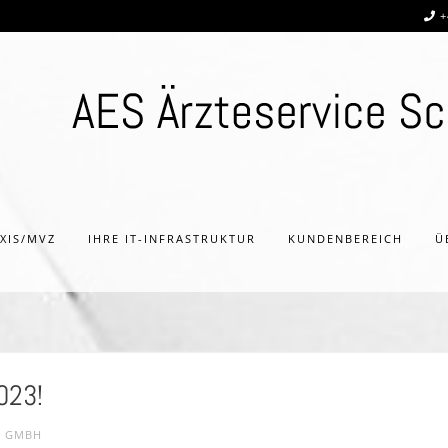
+
AXIS/MVZ
IHRE IT-INFRASTRUKTUR
KUNDENBEREICH
Ü
023!
N GMBH