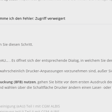
mme ich den Fehler: Zugriff verweigert
 Sie diesen Schritt.
AU… . Es öffnet sich der entsprechende Dialog, in welchem Sie de
s wahrscheinlich Drucker-Anpassungen vorzunehmen sind, außer Sie 
ruckung (BFB) nutzen
, gehen Sie bitte vor dem ersten Ausdruck d
nd wählen über die Schaltfläche Drucker ändern einen Laser- oder 
einigung (eAU) Teil I mit CGM ALBIS
inigung (eAU) Teil II mit CGM ALBIS