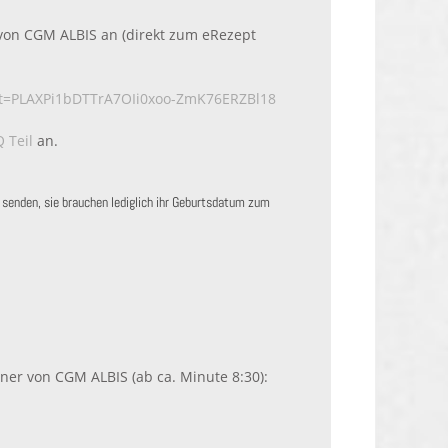
von CGM ALBIS an (direkt zum eRezept
list=PLAXPi1bDTTrA7OIi0xoo-ZmK76ERZBl18
 Teil
an.
senden, sie brauchen lediglich ihr Geburtsdatum zum
ner von CGM ALBIS (ab ca. Minute 8:30):