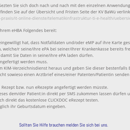
Sezten Sie sich doch nach und nach mit den einzelnen Anwendung
finden Sie auf der Übersicht und Fristen Seite der KV BaWü verlink
xis/it-online-dienste/telematikinfrastruktur-ti-e-health/uebersi
Ihrem eHBA Folgendes bereit:
 eingewilligt hat, dass Notfalldaten und/oder eMP auf ihre Karte ge
n, welche/r seine/ihre ePA bei seiner/ihrer Krankenkasse bereits f
 damit Sie Daten in seine/ihre ePA laden dürfen.
angefertigt werden muss.
im KIM-Verzeichnisdienst heraus und geben Sie dieser bestenfalls B
nicht sowieso einen Arztbrief eines/einer Patenten/Patientin send
in Rezept bzw. nun eRezepte angefertigt werden müsste.
 dieses dem/der Patient:in direkt per SMS zukommen lassen dürfen 
h direkt das kostenlose CLICKDOC eRezept testen.
iglich ihr Geburtsdatum eingeben.
Sollten Sie Hilfe brauchen melden Sie sich bei uns.