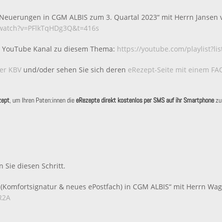
„Neuerungen in CGM ALBIS zum 3. Quartal 2023“ mit Herrn Jansen 
/watch?v=PFlkTqHDg3Q&t=416s
BIS YouTube Kanal zu diesem Thema:
https://youtube.com/playlist?
der KBV
und/oder sehen Sie sich deren
eRezept-Seite mit einem FAQ
zept
, um Ihren Paten:innen die
eRezepte direkt kostenlos per SMS auf ihr Smartphone
zu 
 Sie diesen Schritt.
U (Komfortsignatur & neues ePostfach) in CGM ALBIS“ mit Herrn Wag
R2A