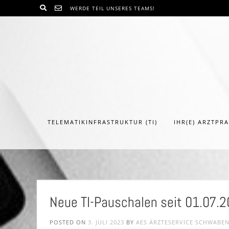
WERDE TEIL UNSERES TEAMS!
TELEMATIKINFRASTRUKTUR (TI)
IHR(E) ARZTPR
Neue TI-Pauschalen seit 01.07.2
POSTED ON
3. JULI 2023
BY
AES ÄRZTESERVICE SCHWABE