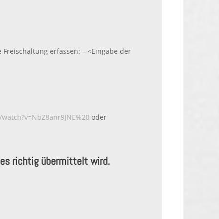
e Freischaltung erfassen: – <Eingabe der
m/watch?v=NbZ8anr9JNE%20
oder
s richtig übermittelt wird.