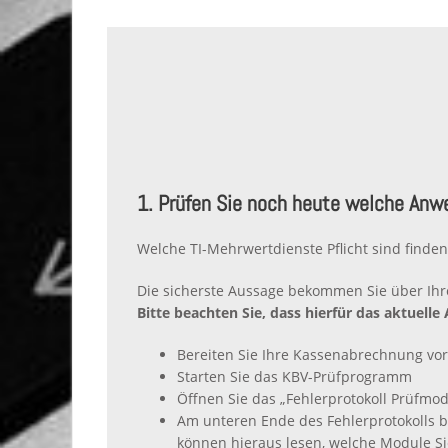
1. Prüfen Sie noch heute welche Anw
Welche TI-Mehrwertdienste Pflicht sind finde
Die sicherste Aussage bekommen Sie über Ih
Bitte beachten Sie, dass hierfür das aktuell
Bereiten Sie Ihre Kassenabrechnung vor
Starten Sie das KBV-Prüfprogramm
Öffnen Sie das „Fehlerprotokoll Prüfmod
Am unteren Ende des Fehlerprotokolls be
können hieraus lesen, welche Module Si