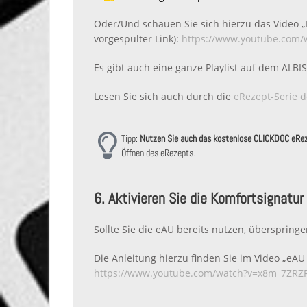
Oder/Und schauen Sie sich hierzu das Video 
vorgespulter Link):
https://www.youtube.com
Es gibt auch eine ganze Playlist auf dem AL
Lesen Sie sich auch durch die
eRezept-Serie 
Tipp:
Nutzen Sie auch das kostenlose CLICKDOC eRe
Öffnen des eRezepts.
6. Aktivieren Sie die Komfortsignatur
Sollte Sie die eAU bereits nutzen, überspringen
Die Anleitung hierzu finden Sie im Video „eA
https://www.youtube.com/watch?v=x8m_7ZRZ