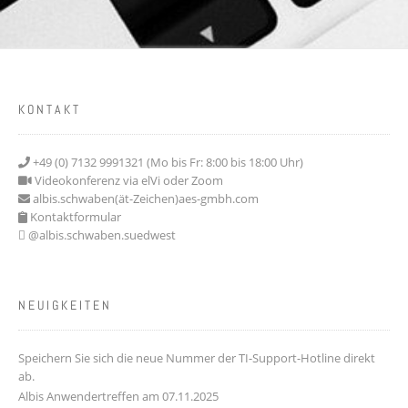
KONTAKT
+49 (0) 7132 9991321 (Mo bis Fr: 8:00 bis 18:00 Uhr)
Videokonferenz via elVi oder Zoom
albis.schwaben(ät-Zeichen)aes-gmbh.com
Kontaktformular
@albis.schwaben.suedwest
NEUIGKEITEN
Speichern Sie sich die neue Nummer der TI-Support-Hotline direkt
ab.
Albis Anwendertreffen am 07.11.2025