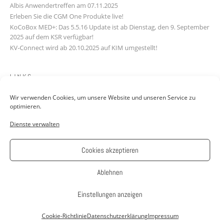
Albis Anwendertreffen am 07.11.2025
Erleben Sie die CGM One Produkte live!
KoCoBox MED+: Das 5.5.16 Update ist ab Dienstag, den 9. September
2025 auf dem KSR verfügbar!
KV-Connect wird ab 20.10.2025 auf KIM umgestellt!
LINKS
Wir verwenden Cookies, um unsere Website und unseren Service zu
Downloads
optimieren.
Kontakt
Dienste verwalten
FAQ
Jobs: Werde Teil unseres Teams!
AGB
Cookies akzeptieren
Impressum
Datenschutzerklärung
Ablehnen
Einstellungen anzeigen
Theme: Avant by
Kaira
Cookie-Richtlinie
Datenschutzerklärung
Impressum