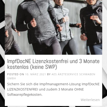
ImpfDocNE Lizenzkostenfrei und 3 Monate
kostenlos (keine SWP)
POSTED ON
10. MÄRZ 2021
BY
AES ÄRZTESERVICE SCHWABEN
GMBH
Sichern Sie sich die Impfmanagement-Lösung ImpfDocNE
LIZENZKOSTENFREI und zudem 3 Monate OHNE
Softwarepflegekosten.
Weiterlesen