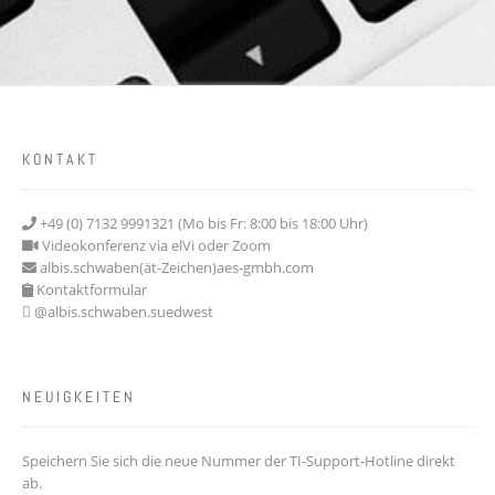
KONTAKT
+49 (0) 7132 9991321 (Mo bis Fr: 8:00 bis 18:00 Uhr)
Videokonferenz via elVi oder Zoom
albis.schwaben(ät-Zeichen)aes-gmbh.com
Kontaktformular
@albis.schwaben.suedwest
NEUIGKEITEN
Speichern Sie sich die neue Nummer der TI-Support-Hotline direkt
ab.