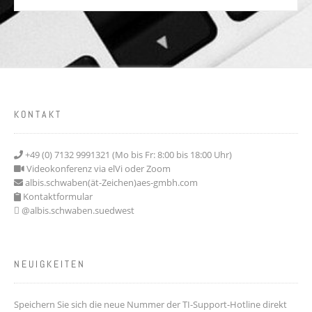
KONTAKT
+49 (0) 7132 9991321 (Mo bis Fr: 8:00 bis 18:00 Uhr)
Videokonferenz via elVi oder Zoom
albis.schwaben(ät-Zeichen)aes-gmbh.com
Kontaktformular
@albis.schwaben.suedwest
NEUIGKEITEN
Speichern Sie sich die neue Nummer der TI-Support-Hotline direkt