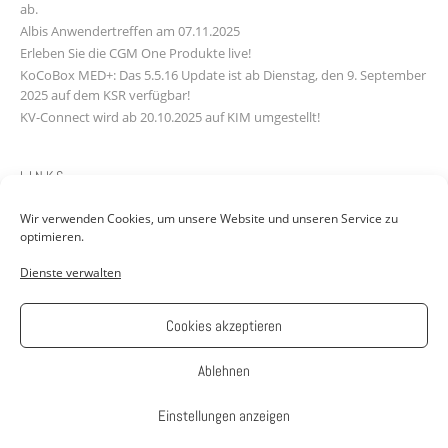
ab.
Albis Anwendertreffen am 07.11.2025
Erleben Sie die CGM One Produkte live!
KoCoBox MED+: Das 5.5.16 Update ist ab Dienstag, den 9. September
2025 auf dem KSR verfügbar!
KV-Connect wird ab 20.10.2025 auf KIM umgestellt!
LINKS
Wir verwenden Cookies, um unsere Website und unseren Service zu
Downloads
optimieren.
Kontakt
Dienste verwalten
FAQ
Jobs: Werde Teil unseres Teams!
AGB
Cookies akzeptieren
Impressum
Datenschutzerklärung
Ablehnen
Einstellungen anzeigen
Theme: Avant by
Kaira