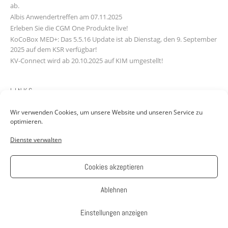
ab.
Albis Anwendertreffen am 07.11.2025
Erleben Sie die CGM One Produkte live!
KoCoBox MED+: Das 5.5.16 Update ist ab Dienstag, den 9. September
2025 auf dem KSR verfügbar!
KV-Connect wird ab 20.10.2025 auf KIM umgestellt!
LINKS
Wir verwenden Cookies, um unsere Website und unseren Service zu
Downloads
optimieren.
Kontakt
Dienste verwalten
FAQ
Jobs: Werde Teil unseres Teams!
AGB
Cookies akzeptieren
Impressum
Datenschutzerklärung
Ablehnen
Einstellungen anzeigen
Theme: Avant by
Kaira