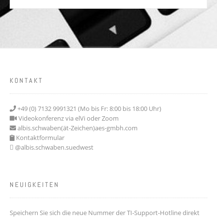
KONTAKT
+49 (0) 7132 9991321 (Mo bis Fr: 8:00 bis 18:00 Uhr)
Videokonferenz via elVi oder Zoom
albis.schwaben(ät-Zeichen)aes-gmbh.com
Kontaktformular
@albis.schwaben.suedwest
NEUIGKEITEN
Speichern Sie sich die neue Nummer der TI-Support-Hotline direkt