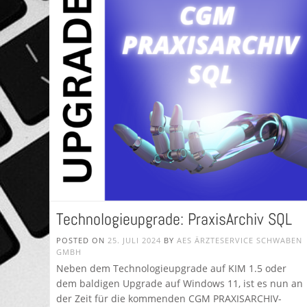
Technologieupgrade: PraxisArchiv SQL
POSTED ON
25. JULI 2024
BY
AES ÄRZTESERVICE SCHWABEN
GMBH
Neben dem Technologieupgrade auf KIM 1.5 oder
dem baldigen Upgrade auf Windows 11, ist es nun an
der Zeit für die kommenden CGM PRAXISARCHIV-