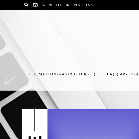
Skip
WERDE TEIL UNSERES TEAMS!
to
content
TELEMATIKINFRASTRUKTUR (TI)
IHR(E) ARZTPR