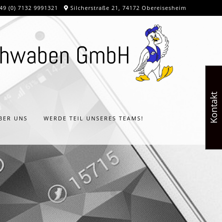
49 (0) 7132 9991321
Silcherstraße 21, 74172 Obereisesheim
Kontakt
BER UNS
WERDE TEIL UNSERES TEAMS!