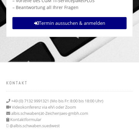
– Vorteile des CGM TI-ServicepaketPLUS
– Beantwortung all Ihrer Fragen
Termin aussuchen & anmelden
KONTAKT
+49 (0) 7132 9991321 (Mo bis Fr: 8:00 bis 18:00 Uhr)
Videokonferenz via elVi oder Zoom
albis.schwaben(ät-Zeichen)aes-gmbh.com
Kontaktformular
@albis.schwaben.suedwest