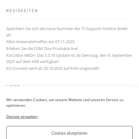
NEUIGKEITEN
Speichern Sie sich die neue Nummer der TI-Support-Hotline direkt
ab.
Albis Anwendertreffen am 07.11.2025
Erleben Sie die CGM One Produkte live!
KoCoBox MED+: Das 5.5.16 Update ist ab Dienstag, den 9. September
2025 auf dem KSR verfügbar!
KV-Connect wird ab 20.10.2025 auf KIM umgestellt!
LINKS
Wir verwenden Cookies, um unsere Website und unseren Service zu
Downloads
optimieren.
Kontakt
Dienste verwalten
FAQ
Jobs: Werde Teil unseres Teams!
AGB
Cookies akzeptieren
Impressum