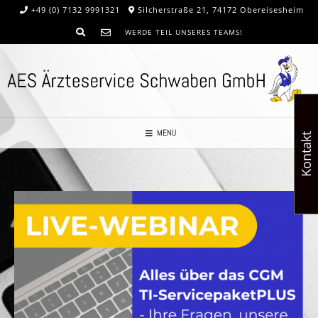
+49 (0) 7132 9991321
Silcherstraße 21, 74172 Obereisesheim
WERDE TEIL UNSERES TEAMS!
MENU
Kontakt