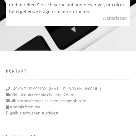
und bereiten Sie sich gerne anhand dieser vor, um direkt
tiefergehende Fragen stellen zu können.
Weiterlesen
KONTAKT
+49 (0) 7132 9991321 (Mo bis Fr: 8:00 bis 18:00 Uhr)
Videokonferenz via elVi oder Zoom
albis.schwaben(ät-Zeichen)aes-gmbh.com
Kontaktformular
@albis.schwaben.suedwest