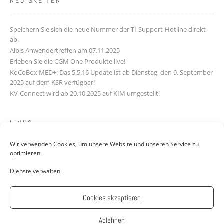
NEUIGKEITEN
Speichern Sie sich die neue Nummer der TI-Support-Hotline direkt
ab.
Albis Anwendertreffen am 07.11.2025
Erleben Sie die CGM One Produkte live!
KoCoBox MED+: Das 5.5.16 Update ist ab Dienstag, den 9. September
2025 auf dem KSR verfügbar!
KV-Connect wird ab 20.10.2025 auf KIM umgestellt!
LINKS
Wir verwenden Cookies, um unsere Website und unseren Service zu
Downloads
optimieren.
Kontakt
Dienste verwalten
FAQ
Jobs: Werde Teil unseres Teams!
AGB
Cookies akzeptieren
Impressum
Datenschutzerklärung
Ablehnen