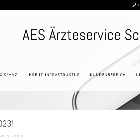
+
AXIS/MVZ
IHRE IT-INFRASTRUKTUR
KUNDENBEREICH
Ü
023!
WABEN GMBH