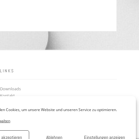
LINKS
Downloads
Kontakt
FAQ
Jobs: Werde Teil unseres Teams!
en Cookies, um unsere Website und unseren Service zu optimieren.
AGB
walten
Impressum
Datenschutzerklärung
 akzeptieren
Ablehnen
Einstellungen anzeigen