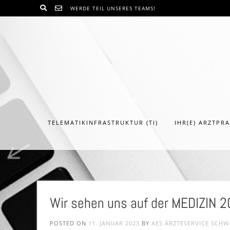
WERDE TEIL UNSERES TEAMS!
TELEMATIKINFRASTRUKTUR (TI)
IHR(E) ARZTPR
Wir sehen uns auf der MEDIZIN 2
POSTED ON
11. JANUAR 2023
BY
AES ÄRZTESERVICE SCH