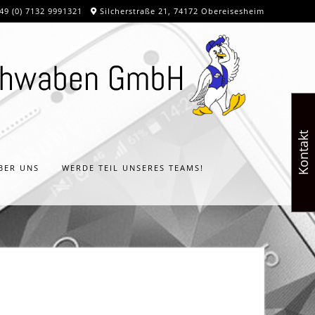
49 (0) 7132 9991321
Silcherstraße 21, 74172 Obereisesheim
Kontakt
BER UNS
WERDE TEIL UNSERES TEAMS!