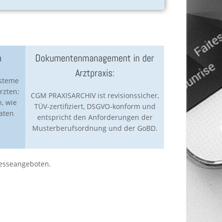
n
Dokumentenmanagement in der
Arztpraxis:
ysteme
rzten:
CGM PRAXISARCHIV ist revisionssicher,
, wie
TÜV-zertifiziert, DSGVO-konform und
daten
entspricht den Anforderungen der
Musterberufsordnung und der GoBD.
Messeangeboten.