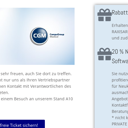
Rabatt
Erhalten
RAXISARC
und zude
20 % N
Softwa
ehr freuen, auch Sie dort zu treffen.
Sie nut
ht nur uns als Ihren Vertriebspartner
profitie
hen Kontakt mit Verantwortlichen des
für Neu
reten.
ausmache
 zu einem Besuch an unserem Stand A10
Angebot 
Kontakt
Beratun
* nicht 
PRIVATE
reie Ticket sichern!