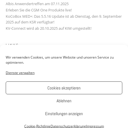
Albis Anwendertreffen am 07.11.2025
Erleben Sie die CGM One Produkte live!
KoCoBox MED+: Das 5.5.16 Update ist ab Dienstag, den 9. September
2025 auf dem KSR verfügbar!
KV-Connect wird ab 20.10.2025 auf KIM umgestellt!
LINKS
Wir verwenden Cookies, um unsere Website und unseren Service zu
Downloads
optimieren.
Kontakt
Dienste verwalten
FAQ
Jobs: Werde Teil unseres Teams!
AGB
Cookies akzeptieren
Impressum
Datenschutzerklärung
Ablehnen
Einstellungen anzeigen
Theme: Avant by
Kaira
Cookie-Richtlinie
Datenschutzerklärung
Impressum