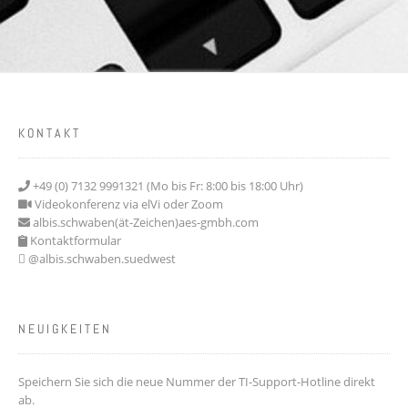
KONTAKT
+49 (0) 7132 9991321 (Mo bis Fr: 8:00 bis 18:00 Uhr)
Videokonferenz via elVi oder Zoom
albis.schwaben(ät-Zeichen)aes-gmbh.com
Kontaktformular
@albis.schwaben.suedwest
NEUIGKEITEN
Speichern Sie sich die neue Nummer der TI-Support-Hotline direkt
ab.