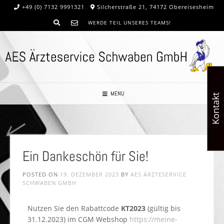
+49 (0) 7132 9991321
Silcherstraße 21, 74172 Obereisesheim
WERDE TEIL UNSERES TEAMS!
MENU
Kontakt
Ein Dankeschön für Sie!
POSTED ON
19. DEZEMBER 2023
BY
AES ÄRZTESERVICE
SCHWABEN GMBH
Nutzen Sie den Rabattcode
KT2023
(gültig bis
31.12.2023) im CGM Webshop
https://meine-