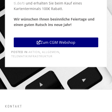
ti.de/ti
und erhalten Sie beim Kauf eines
Kartenterminals 100€ Rabatt.
Wir wünschen Ihnen besinnliche Feiertage und
einen guten Rutsch ins neue Jahr!
Zum CGM Webshop
POSTED IN
AKTION
,
ALLGEMEIN
,
TELEMATIKINFRASTRUKTUR
KONTAKT